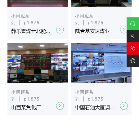
小间距系
小间距系
列 | p1.875
列 | p1.875
静乐霍煤晋北能化公司
陆合基安达煤业
在线
咨询
技术
支持
小间距系
小间距系
列 | p1.875
列 | p1.875
山西某焦化厂
中国石油大厦调度中心