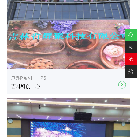
在线
咨询
技术
支持
户外P系列 | P6
吉林科创中心