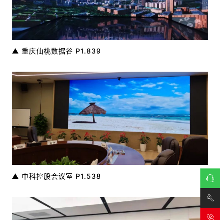
▲ 重庆仙桃数据谷 P1.839
▲ 中科控股会议室 P1.538
在线
咨询
技术